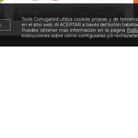
New video presentation eos
group
Tools Corrugated utiliza
cookies
propias y de terceros
en el sitio web. Al ACEPTAR a través del botón habilita
s
Puedes obtener más información en la página
Polít
instrucciones sobre cómo configurarlas y/o rechazarlas
OLS es una empresa del Grupo EOS Corru
BRE NOSOTROS
PRODUCTOS
MIEM
SIMPA
resa
Todos los productos
ductos
comercial