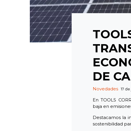
TOOL
TRANS
ECONO
DE C
Categories
Novedades
17 de
En TOOLS CORRU
baja en emisione
Destacamos la in
sostenibilidad pa