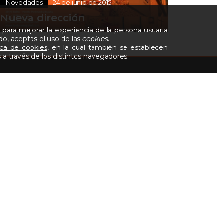
Novedades
24 de junio de 2015
Nueva dirección
 para mejorar la experiencia de la persona usuaria
do, aceptas el uso de las
cookies
.
ica de cookies
, en la cual también se establecen
 a través de los distintos navegadores.
gated.
BRO
CERTIFICACIONES
TIZANDE DE