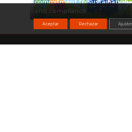
commitment to sustainability
and compliance
Aceptar
Rechazar
Ajuste
Tools Corrugated, S.L.U.
TO
P.I. PPI7 Parc K - Nave B10 -
SO
36475 Budiño - Porriño (PO)
España
Emp
T
(+34) 986310778
Pro
M
oftecnica@toolscorrugated.com
Red 