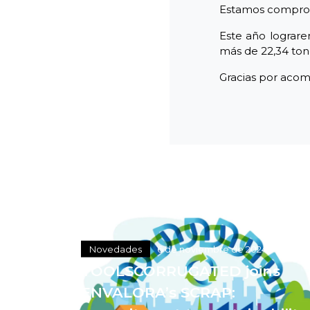
Estamos comprome
Este año lograre
más de 22,34 ton
Gracias por acom
Novedades
6 de noviembre de 2024
TOOLSCORRUGATED joins
ENVALORA’s SCRAP: